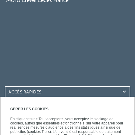
94010 Créteil Cedex France
ACCÈS RAPIDES
ACCÈS PRATIQUES
GÉRER LES COOKIES
En cliquant sur « Tout accepter », vous acceptez le stockage de
cookies, autres que essentiels et fonctionnels, sur votre appareil pour
réaliser des mesures d'audience à des fins statistiques ainsi que de
publicités (cookies Tiers). L'université est responsable de traitement