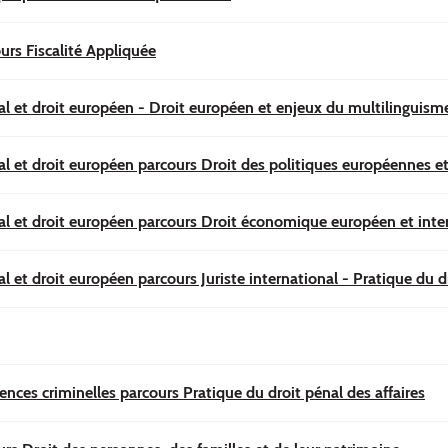
urs Fiscalité Appliquée
nal et droit européen - Droit européen et enjeux du multilingui
al et droit européen parcours Droit des politiques européennes e
al et droit européen parcours Droit économique européen et inte
l et droit européen parcours Juriste international - Pratique du d
ences criminelles parcours Pratique du droit pénal des affaires