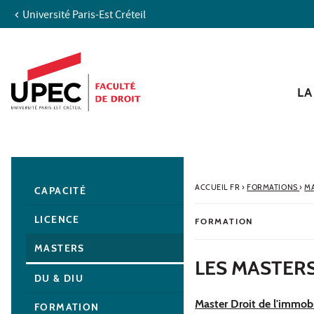
Université Paris-Est Créteil
Aller au contenu
Navigation
Accès directs
Recherche
Navigation secondaire
LA
ACCUEIL FR
›
FORMATIONS
›
M
CAPACITÉ
LICENCE
FORMATION
MASTERS
LES MASTERS
DU & DIU
Master Droit de l'immobi
FORMATION