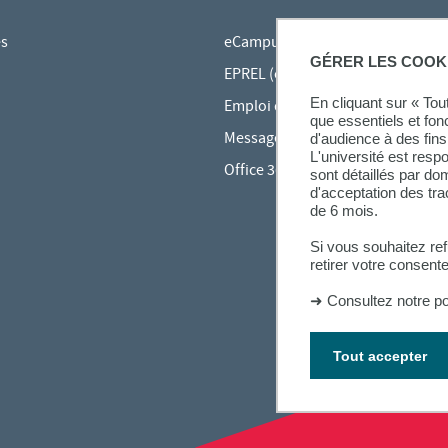
es
eCampus
GÉRER LES COOK
EPREL (cours en ligne)
En cliquant sur « To
Emploi du temps en ligne (ADE)
que essentiels et fon
Messagerie étudiante
d'audience à des fins 
L'université est resp
Office 365
sont détaillés par d
d'acceptation des tr
de 6 mois.
Si vous souhaitez re
retirer votre consent
➜
Consultez notre po
Tout accepter