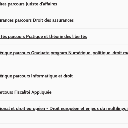
res parcours Juriste d'affaires
urances parcours Droit des assurances
rtés parcours Pratique et théorie des libertés
rique parcours Graduate program Numérique, politique, droit m
rique parcours Informatique et droit
arcours Fiscalité Appliquée
tional et droit européen - Droit européen et enjeux du multiling