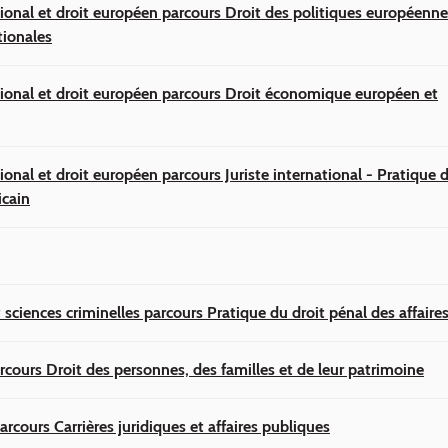
tional et droit européen parcours Droit des politiques européenne
tionales
tional et droit européen parcours Droit économique européen et
ional et droit européen parcours Juriste international - Pratique d
icain
 sciences criminelles parcours Pratique du droit pénal des affaire
rcours Droit des personnes, des familles et de leur patrimoine
arcours Carrières juridiques et affaires publiques