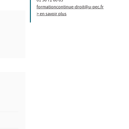
01 56 72 60 63
formationcontinue-droit@u-pec.fr
> en savoir plus