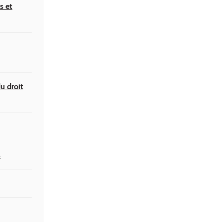
s et
u droit
s