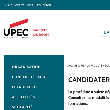
Université Paris-Est Créteil
Aller au contenu
Navigation
Accès directs
Recherche
Navigation secondaire
LA
ACCUEIL FR
›
LA FACULTÉ
›
SCO
ORGANISATION
CONSEIL DE FACULTÉ
CANDIDATER 
PLAN D'ACCÈS
La procédure à suivre dé
ACTUALITÉS
Consultez les modalités 
formations.
SCOLARITÉ