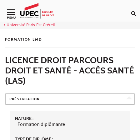
Aller au contenu
Navigation secondaire
MENU
Université Paris-Est Créteil
FORMATION LMD
LICENCE DROIT PARCOURS
DROIT ET SANTÉ - ACCÈS SANTÉ
(LAS)
PRÉSENTATION
NATURE :
Formation diplômante
TYPE DE DIPLÔME :