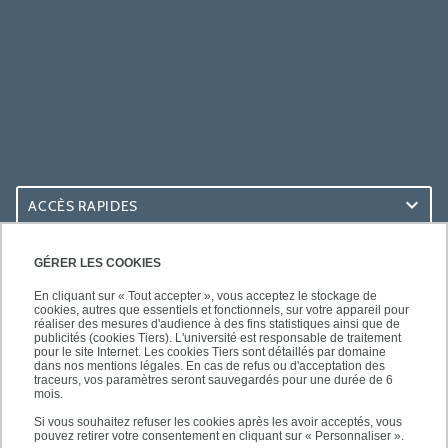
ACCÈS RAPIDES
ACCÈS PRATIQUES
GÉRER LES COOKIES
En cliquant sur « Tout accepter », vous acceptez le stockage de
cookies, autres que essentiels et fonctionnels, sur votre appareil pour
réaliser des mesures d'audience à des fins statistiques ainsi que de
publicités (cookies Tiers). L'université est responsable de traitement
pour le site Internet. Les cookies Tiers sont détaillés par domaine
SUIVEZ-NOUS
dans nos mentions légales. En cas de refus ou d'acceptation des
traceurs, vos paramètres seront sauvegardés pour une durée de 6
mois.
Si vous souhaitez refuser les cookies après les avoir acceptés, vous
pouvez retirer votre consentement en cliquant sur « Personnaliser ».