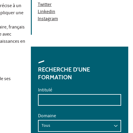
Twitter
précise à un
Linkedin
appliquer une
Instagram
ire, français
e avec
naissances en
RECHERCHE D'UNE
FORMATION
de ses
Intitulé
Domaine