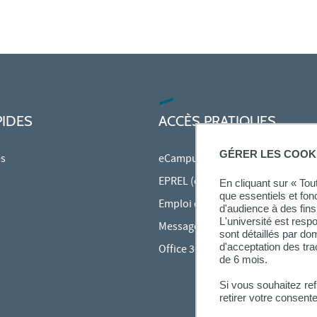
PIDES
ACCÈS PRATIQUES
GÉRER LES COOK
es
eCampus
EPREL (cours en ligne)
En cliquant sur « To
que essentiels et fon
Emploi du temps en ligne (ADE)
d'audience à des fins 
L'université est resp
Messagerie étudiante
sont détaillés par d
d'acceptation des tr
Office 365
de 6 mois.
Si vous souhaitez re
retirer votre consent