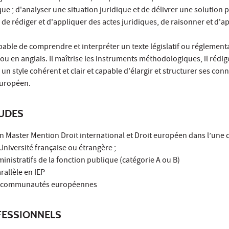
ique ; d'analyser une situation juridique et de délivrer une solution 
e de rédiger et d'appliquer des actes juridiques, de raisonner et d'
apable de comprendre et interpréter un texte législatif ou réglementa
u en anglais. Il maîtrise les instruments méthodologiques, il rédig
n style cohérent et clair et capable d'élargir et structurer ses con
 européen.
TUDES
n Master Mention Droit international et Droit européen dans l’une 
Université française ou étrangère ;
inistratifs de la fonction publique (catégorie A ou B)
rallèle en IEP
es communautés européennes
ESSIONNELS