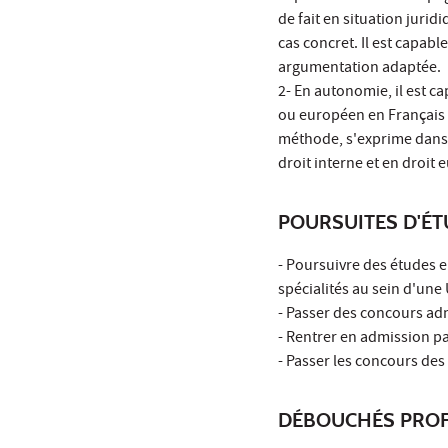
de fait en situation jurid
cas concret. Il est capabl
argumentation adaptée.
2- En autonomie, il est c
ou européen en Français o
méthode, s'exprime dans u
droit interne et en droit
POURSUITES D'É
- Poursuivre des études e
spécialités au sein d'une 
- Passer des concours adm
- Rentrer en admission pa
- Passer les concours d
DÉBOUCHÉS PROF