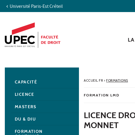
Université Paris-Est Créteil
Aller au contenu
Navigation
Accès directs
Recherche
Navigation secondaire
LA
ACCUEIL FR
›
FORMATIONS
CAPACITÉ
LICENCE
FORMATION LMD
MASTERS
LICENCE DRO
DU & DIU
MONNET
FORMATION