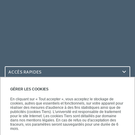
ACCÈS RAPIDES
ACCÈS PRATIQUES
GÉRER LES COOKIES
En cliquant sur « Tout accepter », vous acceptez le stockage de
cookies, autres que essentiels et fonctionnels, sur votre appareil pour
réaliser des mesures d'audience à des fins statistiques ainsi que de
publicités (cookies Tiers). L'université est responsable de traitement
pour le site Internet. Les cookies Tiers sont détaillés par domaine
SUIVEZ-NOUS
dans nos mentions légales. En cas de refus ou d'acceptation des
traceurs, vos paramètres seront sauvegardés pour une durée de 6
mois.