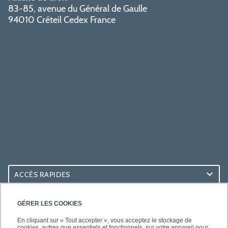
83-85, avenue du Général de Gaulle
94010 Créteil Cedex France
ACCÈS RAPIDES
ACCÈS PRATIQUES
GÉRER LES COOKIES
En cliquant sur « Tout accepter », vous acceptez le stockage de
cookies, autres que essentiels et fonctionnels, sur votre appareil pour