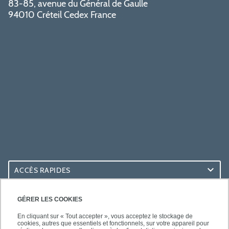
83-85, avenue du Général de Gaulle
94010 Créteil Cedex France
ACCÈS RAPIDES
ACCÈS PRATIQUES
GÉRER LES COOKIES
En cliquant sur « Tout accepter », vous acceptez le stockage de
cookies, autres que essentiels et fonctionnels, sur votre appareil pour