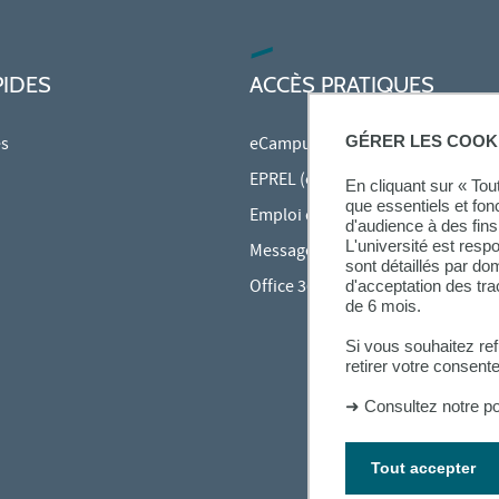
PIDES
ACCÈS PRATIQUES
GÉRER LES COOK
es
eCampus
EPREL (cours en ligne)
En cliquant sur « To
que essentiels et fon
Emploi du temps en ligne (ADE)
d'audience à des fins 
L'université est resp
Messagerie étudiante
sont détaillés par d
Office 365
d'acceptation des tr
de 6 mois.
Si vous souhaitez re
retirer votre consent
➜
Consultez notre po
Tout accepter