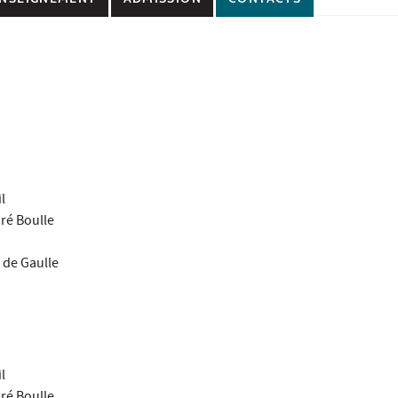
l
dré Boulle
 de Gaulle
l