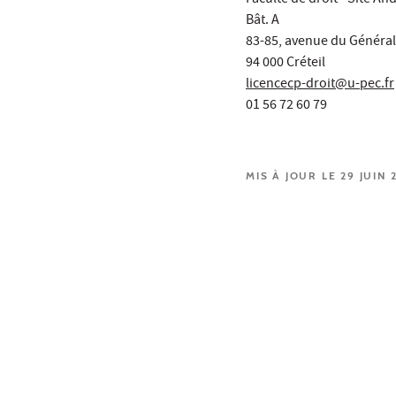
Faculté de droit - Site An
Bât. A
83-85, avenue du Général
94 000 Créteil
licencecp-droit@u-pec.fr
01 56 72 60 79
MIS À JOUR LE 29 JUIN 