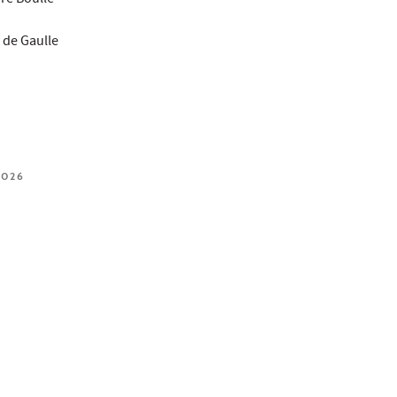
dré Boulle
 de Gaulle
2026