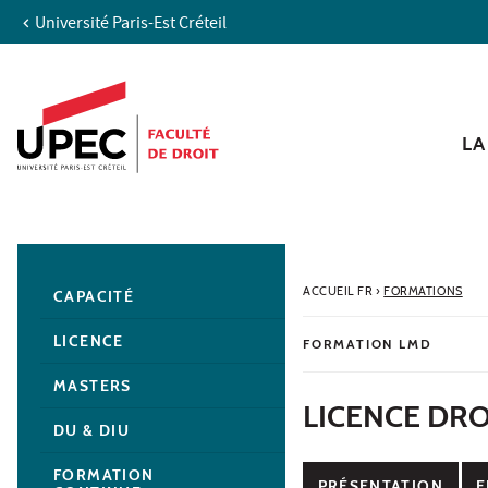
Université Paris-Est Créteil
Aller au contenu
Navigation
Accès directs
Recherche
Navigation secondaire
LA
ACCUEIL FR
›
FORMATIONS
CAPACITÉ
LICENCE
FORMATION LMD
MASTERS
LICENCE DR
DU & DIU
FORMATION
PRÉSENTATION
E