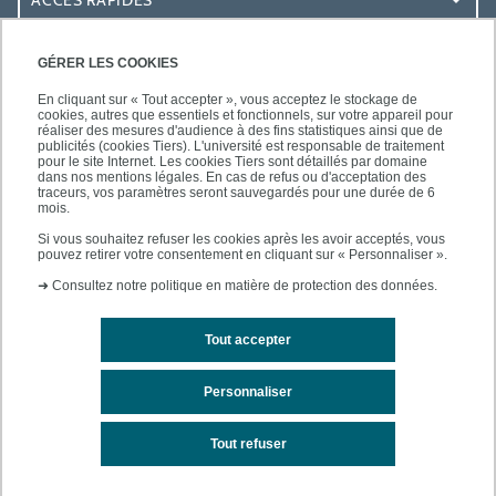
ACCÈS PRATIQUES
GÉRER LES COOKIES
En cliquant sur « Tout accepter », vous acceptez le stockage de
cookies, autres que essentiels et fonctionnels, sur votre appareil pour
réaliser des mesures d'audience à des fins statistiques ainsi que de
publicités (cookies Tiers). L'université est responsable de traitement
pour le site Internet. Les cookies Tiers sont détaillés par domaine
SUIVEZ-NOUS
dans nos mentions légales. En cas de refus ou d'acceptation des
traceurs, vos paramètres seront sauvegardés pour une durée de 6
mois.
Si vous souhaitez refuser les cookies après les avoir acceptés, vous
pouvez retirer votre consentement en cliquant sur « Personnaliser ».
➜
Consultez notre politique en matière de protection des données.
Tout accepter
Mentions légales
Contacts
Plan d'accès
Personnaliser
Plan du site
Tout refuser
Accessibilité des sites de l'UPEC : non conforme