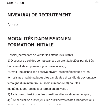
ADMISSION
NIVEAU(X) DE RECRUTEMENT
Bac + 3
MODALITÉS D'ADMISSION EN
FORMATION INITIALE
Dossier, permettant de vérifier les attendus suivants :
1) Disposer de solides connaissances en droit
(attestées par de très
bons résultats en premier cycle universitaire) ;
2) Avoir une disposition positive envers les mathématiques et les
formalismes
math
é
matiques : les candidates et candidats devront avoir
t
é
moign
é
d
’
un int
é
r
ê
t (ou au moins un non-rejet) pour les
mathématiques lors de leur formation au lycée ;
3) Avoir une curiosité pour les questions d’innovation numérique ;
4) Être sensibilisé aux enjeux liés aux libertés et droit fondamentaux ;