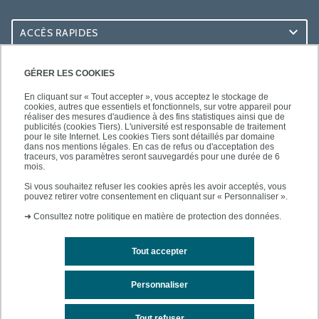
ACCÈS RAPIDES
ACCÈS PRATIQUES
GÉRER LES COOKIES
En cliquant sur « Tout accepter », vous acceptez le stockage de
cookies, autres que essentiels et fonctionnels, sur votre appareil pour
réaliser des mesures d'audience à des fins statistiques ainsi que de
publicités (cookies Tiers). L'université est responsable de traitement
pour le site Internet. Les cookies Tiers sont détaillés par domaine
SUIVEZ-NOUS
dans nos mentions légales. En cas de refus ou d'acceptation des
traceurs, vos paramètres seront sauvegardés pour une durée de 6
mois.
Si vous souhaitez refuser les cookies après les avoir acceptés, vous
pouvez retirer votre consentement en cliquant sur « Personnaliser ».
➜
Consultez notre politique en matière de protection des données.
Tout accepter
Mentions légales
Contacts
Plan d'accès
Personnaliser
Plan du site
Tout refuser