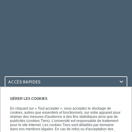
ACCÈS RAPIDES
ACCÈS PRATIQUES
GÉRER LES COOKIES
En cliquant sur « Tout accepter », vous acceptez le stockage de
cookies, autres que essentiels et fonctionnels, sur votre appareil pour
réaliser des mesures d'audience à des fins statistiques ainsi que de
publicités (cookies Tiers). L'université est responsable de traitement
pour le site Internet. Les cookies Tiers sont détaillés par domaine
SUIVEZ-NOUS
dans nos mentions légales. En cas de refus ou d'acceptation des