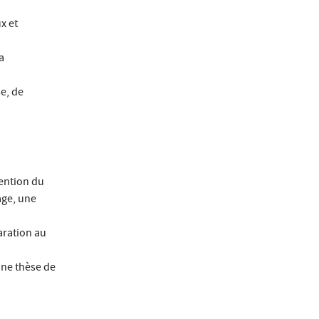
x et
a
se, de
tention du
age, une
aration au
une thèse de