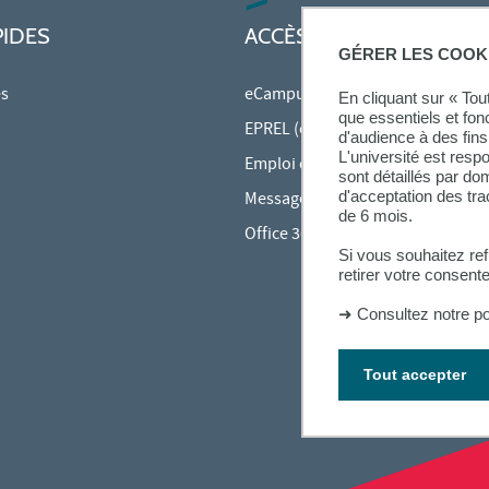
PIDES
ACCÈS PRATIQUES
GÉRER LES COOK
es
eCampus
En cliquant sur « To
que essentiels et fon
EPREL (cours en ligne)
d'audience à des fins 
L'université est resp
Emploi du temps en ligne (ADE)
sont détaillés par d
d'acceptation des tr
Messagerie étudiante
de 6 mois.
Office 365
Si vous souhaitez re
retirer votre consent
➜
Consultez notre po
Tout accepter