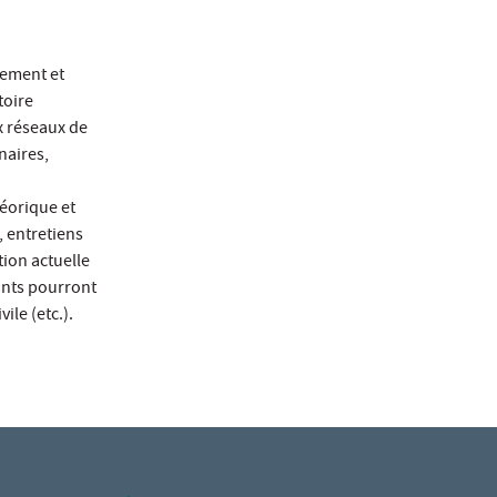
nement et
toire
ux réseaux de
naires,
héorique et
, entretiens
tion actuelle
iants pourront
ile (etc.).