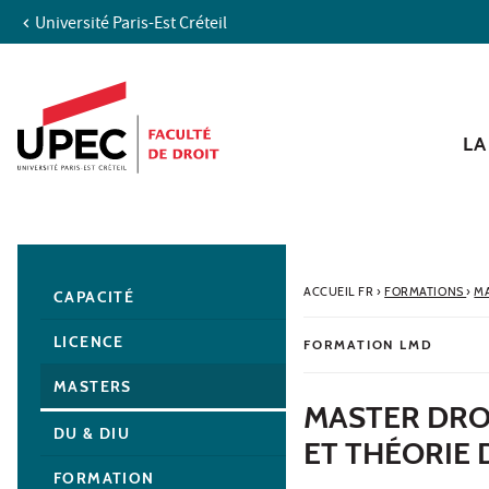
Université Paris-Est Créteil
Aller au contenu
Navigation
Accès directs
Recherche
Navigation secondaire
LA
ACCUEIL FR
›
FORMATIONS
›
M
CAPACITÉ
LICENCE
FORMATION LMD
MASTERS
MASTER DRO
DU & DIU
ET THÉORIE 
FORMATION