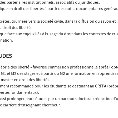
des partenaires institutionnels, associatifs ou juridiques.
dique en droit des libertés à partir des outils documentaires générau
rètes, tournées vers la société civile, dans la diffusion du savoir et l
droit des libertés.
ue face aux enjeux liés à l’usage du droit dans les contextes de cri
ination.
TUDES
héorie des liberté » favorise l’immersion professionnelle après l’ob
M1 et M2 des stages et à partir du M2 une formation en apprentiss
master en droit des libertés.
rement recommandé pour les étudiants se destinant au CRFPA (prép
ibertés fondamentaux).
ussi prolonger leurs études par un parcours doctoral (rédaction d’
e carrière d’enseignant-chercheur.