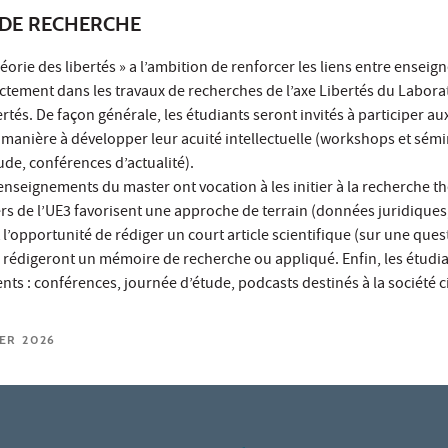
DE RECHERCHE
éorie des libertés » a l’ambition de renforcer les liens entre enseig
irectement dans les travaux de recherches de l’axe Libertés du Labora
rtés. De façon générale, les étudiants seront invités à participer a
 manière à développer leur acuité intellectuelle (workshops et sémi
ude, conférences d’actualité).
enseignements du master ont vocation à les initier à la recherche t
ers de l’UE3 favorisent une approche de terrain (données juridiques
nt l’opportunité de rédiger un court article scientifique (sur une ques
ils rédigeront un mémoire de recherche ou appliqué. Enfin, les étud
s : conférences, journée d’étude, podcasts destinés à la société civ
IER 2026