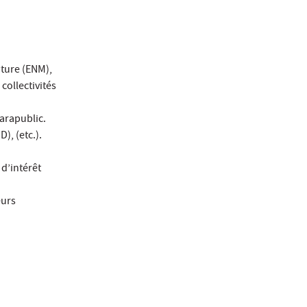
ature (ENM),
collectivités
arapublic.
, (etc.).
 d’intérêt
eurs