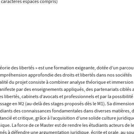
 caractères espaces compris)
héorie des libertés » est une formation exigeante, dotée d’un parcou
compréhension approfondie des droits et libertés dans nos sociétés
alité du projet consiste à combiner analyse théorique et immersion
nifeste par des enseignements appliqués, des partenariats ciblés 
s libertés, cabinets d’avocats et professionnels et par la possibilité
ssage en M2 (au-delà des stages proposés dès le M1). Sa dimensio
tudiants des connaissances fondamentales dans diverses matières, 
ncié et critique, grâce à l’acquisition d’une solide culture juridiqu
que. La force de ce Master est de rendre les étudiants acteurs de l
nés à défendre une argumentation juridique, écrite et orale, au sou