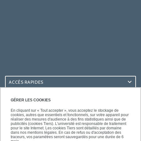
ACCÈS RAPIDES
ACCÈS PRATIQUES
GÉRER LES COOKIES
En cliquant sur « Tout accepter », vous acceptez le stockage de
cookies, autres que essentiels et fonctionnels, sur votre appareil pour
réaliser des mesures d'audience à des fins statistiques ainsi que de
publicités (cookies Tiers). L'université est responsable de traitement
pour le site Internet. Les cookies Tiers sont détaillés par domaine
SUIVEZ-NOUS
dans nos mentions légales. En cas de refus ou d'acceptation des
traceurs, vos paramètres seront sauvegardés pour une durée de 6