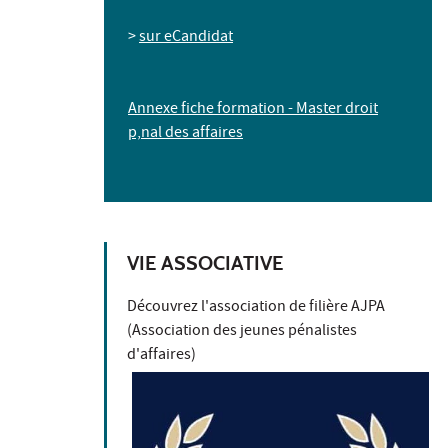
>
sur eCandidat
Annexe fiche formation - Master droit
p‚nal des affaires
VIE ASSOCIATIVE
Découvrez l'association de filière AJPA
(Association des jeunes pénalistes
d'affaires)