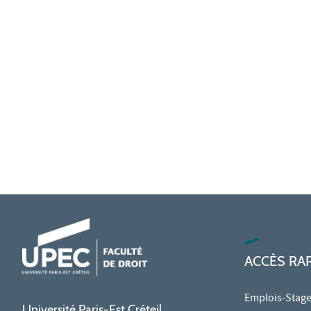
ACCÈS RA
Emplois-Stag
Université Paris-Est Créteil