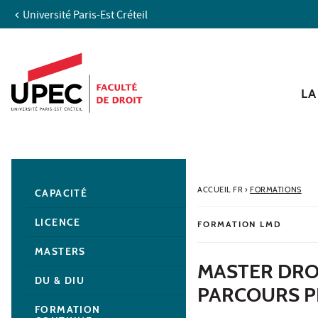
Université Paris-Est Créteil
Aller au contenu
Navigation
Accès directs
Recherche
Navigation secondaire
LA
ACCUEIL FR
›
FORMATIONS
CAPACITÉ
LICENCE
FORMATION LMD
MASTERS
MASTER DROI
DU & DIU
PARCOURS P
FORMATION