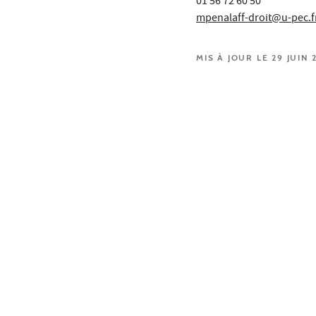
01 56 72 60 50
mpenalaff-droit@u-pec.f
MIS À JOUR LE 29 JUIN 