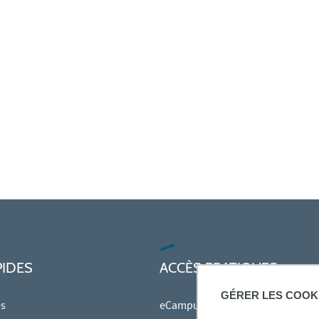
PIDES
ACCÈS PRATIQUES
GÉRER LES COOK
es
eCampus