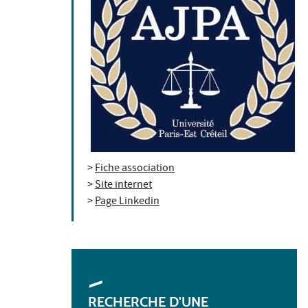
>
Fiche association
>
Site internet
>
Page Linkedin
RECHERCHE D'UNE