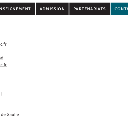
NSEIGNEMENT
ADMISSION
PARTENARIATS
CONT
c.fr
nd
c.fr
l
 de Gaulle