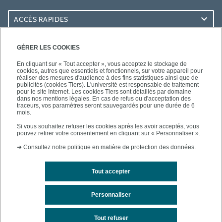
ACCÈS RAPIDES
ACCÈS PRATIQUES
GÉRER LES COOKIES
En cliquant sur « Tout accepter », vous acceptez le stockage de
cookies, autres que essentiels et fonctionnels, sur votre appareil pour
réaliser des mesures d'audience à des fins statistiques ainsi que de
publicités (cookies Tiers). L'université est responsable de traitement
pour le site Internet. Les cookies Tiers sont détaillés par domaine
SUIVEZ-NOUS
dans nos mentions légales. En cas de refus ou d'acceptation des
traceurs, vos paramètres seront sauvegardés pour une durée de 6
mois.
Si vous souhaitez refuser les cookies après les avoir acceptés, vous
pouvez retirer votre consentement en cliquant sur « Personnaliser ».
➜
Consultez notre politique en matière de protection des données.
Tout accepter
Mentions légales
Contacts
Plan d'accès
Personnaliser
Plan du site
Tout refuser