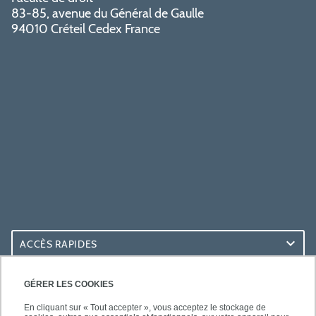
83-85, avenue du Général de Gaulle
94010 Créteil Cedex France
ACCÈS RAPIDES
ACCÈS PRATIQUES
GÉRER LES COOKIES
En cliquant sur « Tout accepter », vous acceptez le stockage de