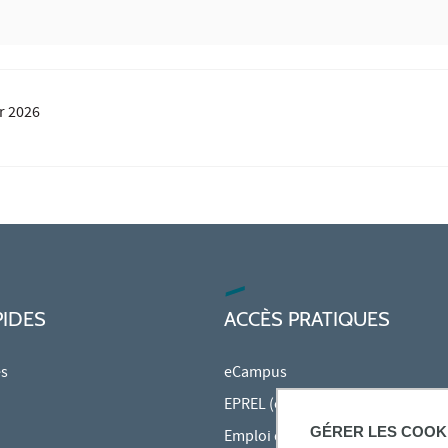
er 2026
PIDES
ACCÈS PRATIQUES
es
eCampus
EPREL (cours en ligne)
GÉRER LES COOK
Emploi du temps en ligne (ADE)