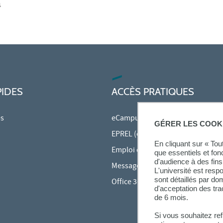
4
PIDES
ACCÈS PRATIQUES
es
eCampus
GÉRER LES COOK
EPREL (cours en ligne)
En cliquant sur « To
Emploi du temps en ligne (ADE)
que essentiels et fon
d'audience à des fins 
Messagerie étudiante
L'université est resp
sont détaillés par d
Office 365
d'acceptation des tr
de 6 mois.
Si vous souhaitez re