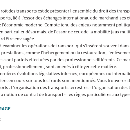
roit des transports est de présenter l'ensemble du droit des transpo
rts, lié à l'essor des échanges internationaux de marchandises et 
 de l'économie moderne. Compte tenu des enjeux notamment polit
 en particulier désormais, de l'essor de ceux de la mobilité (aux mult
rd être envisagée.
e d'examiner les opérations de transport qui s'insèrent souvent dans
es prestations, comme l'hébergement ou la restauration, l'enlèvem
s sont parfois effectuées par des professionnels différents. Ce ma
i, professionnellement, sont amenés à côtoyer cette matière.
dernières évolutions législatives internes, européennes ou internatio
iers en cours sur tous les fronts sont mentionnés. Vous trouverez d
orts : L'organisation des transports terrestres - L'organisation des
La notion de contrat de transport - Les règles particulières aux type
VRAGE
c