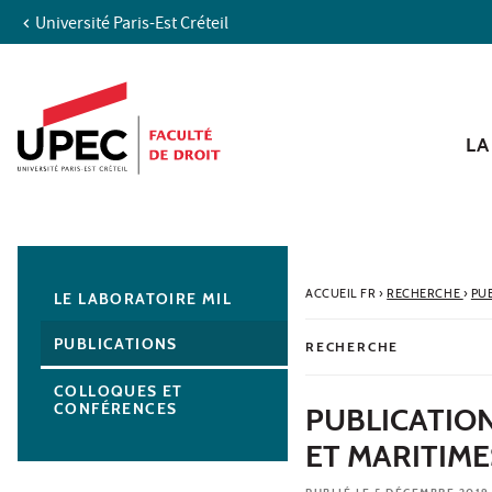
Université Paris-Est Créteil
Aller au contenu
Navigation
Accès directs
Recherche
Navigation secondaire
LA
ACCUEIL FR
›
RECHERCHE
›
PU
LE LABORATOIRE MIL
PUBLICATIONS
RECHERCHE
COLLOQUES ET
CONFÉRENCES
PUBLICATION
ET MARITIMES