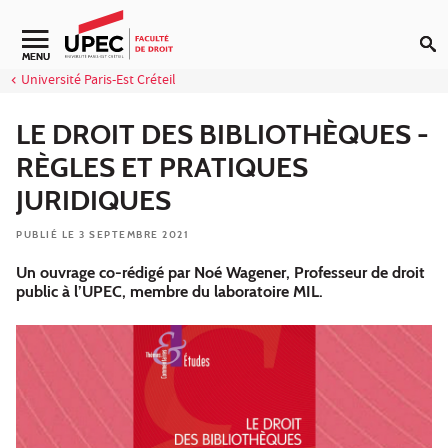
Aller au contenu
Navigation secondaire
MENU
Université Paris-Est Créteil
LE DROIT DES BIBLIOTHÈQUES -
RÈGLES ET PRATIQUES
JURIDIQUES
PUBLIÉ LE 3 SEPTEMBRE 2021
Un ouvrage co-rédigé par Noé Wagener, Professeur de droit
public à l’UPEC, membre du laboratoire MIL.