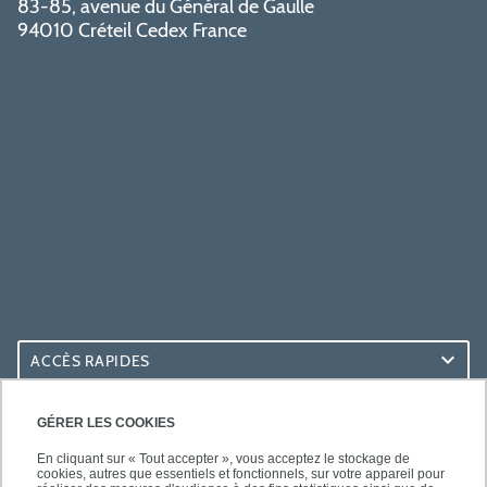
83-85, avenue du Général de Gaulle
94010 Créteil Cedex France
ACCÈS RAPIDES
ACCÈS PRATIQUES
GÉRER LES COOKIES
En cliquant sur « Tout accepter », vous acceptez le stockage de
cookies, autres que essentiels et fonctionnels, sur votre appareil pour