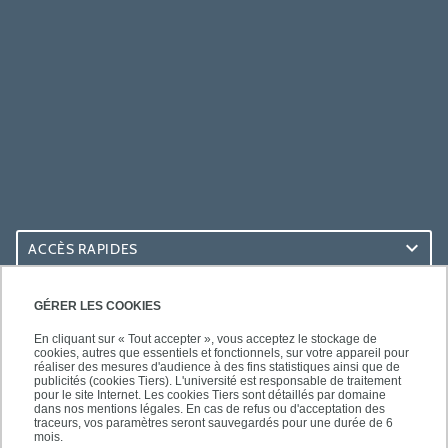
ACCÈS RAPIDES
ACCÈS PRATIQUES
GÉRER LES COOKIES
En cliquant sur « Tout accepter », vous acceptez le stockage de
cookies, autres que essentiels et fonctionnels, sur votre appareil pour
réaliser des mesures d'audience à des fins statistiques ainsi que de
publicités (cookies Tiers). L'université est responsable de traitement
pour le site Internet. Les cookies Tiers sont détaillés par domaine
SUIVEZ-NOUS
dans nos mentions légales. En cas de refus ou d'acceptation des
traceurs, vos paramètres seront sauvegardés pour une durée de 6
mois.