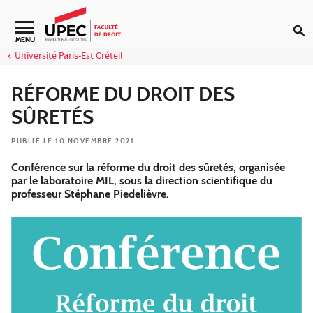
Aller au contenu
Navigation secondaire
MENU
Université Paris-Est Créteil
RÉFORME DU DROIT DES
SÛRETÉS
PUBLIÉ LE 10 NOVEMBRE 2021
Conférence sur la réforme du droit des sûretés, organisée
par le laboratoire MIL, sous la direction scientifique du
professeur Stéphane Piedelièvre.