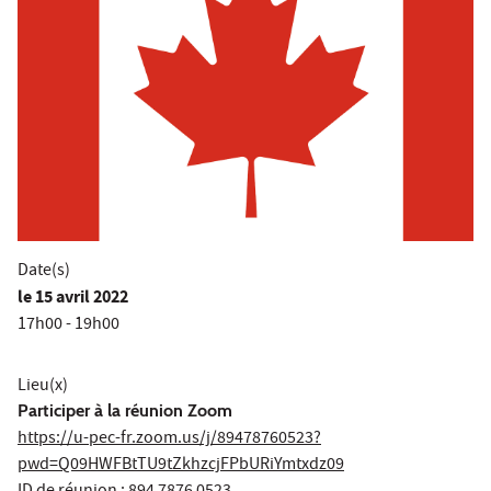
Date(s)
le
15 avril 2022
17h00 - 19h00
Lieu(x)
Participer à la réunion Zoom
https://u-pec-fr.zoom.us/j/89478760523?
pwd=Q09HWFBtTU9tZkhzcjFPbURiYmtxdz09