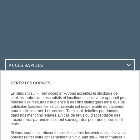
ACCÈS RAPIDES
ACCÈS PRATIQUES
GÉRER LES COOKIES
En cliquant sur « Tout accepter », vous acceptez le stockage de
cookies, autres que essentiels et fonctionnels, sur votre appareil pour
réaliser des mesures d'audience à des fins statistiques ainsi que de
publicités (cookies Tiers). L'université est responsable de traitement
pour le site Internet. Les cookies Tiers sont détaillés par domaine
SUIVEZ-NOUS
dans nos mentions légales. En cas de refus ou d'acceptation des
traceurs, vos paramètres seront sauvegardés pour une durée de 6
mois.
Si vous souhaitez refuser les cookies après les avoir acceptés, vous
pouvez retirer votre consentement en cliquant sur « Personnaliser ».