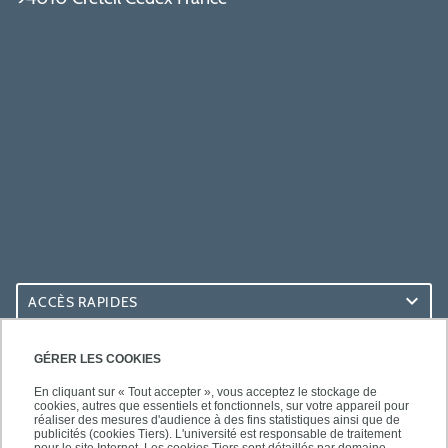
ACCÈS RAPIDES
ACCÈS PRATIQUES
GÉRER LES COOKIES
En cliquant sur « Tout accepter », vous acceptez le stockage de
cookies, autres que essentiels et fonctionnels, sur votre appareil pour
réaliser des mesures d'audience à des fins statistiques ainsi que de
publicités (cookies Tiers). L'université est responsable de traitement