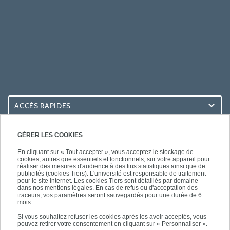
ACCÈS RAPIDES
ACCÈS PRATIQUES
GÉRER LES COOKIES
En cliquant sur « Tout accepter », vous acceptez le stockage de
cookies, autres que essentiels et fonctionnels, sur votre appareil pour
réaliser des mesures d'audience à des fins statistiques ainsi que de
publicités (cookies Tiers). L'université est responsable de traitement
pour le site Internet. Les cookies Tiers sont détaillés par domaine
SUIVEZ-NOUS
dans nos mentions légales. En cas de refus ou d'acceptation des
traceurs, vos paramètres seront sauvegardés pour une durée de 6
mois.
Si vous souhaitez refuser les cookies après les avoir acceptés, vous
pouvez retirer votre consentement en cliquant sur « Personnaliser ».