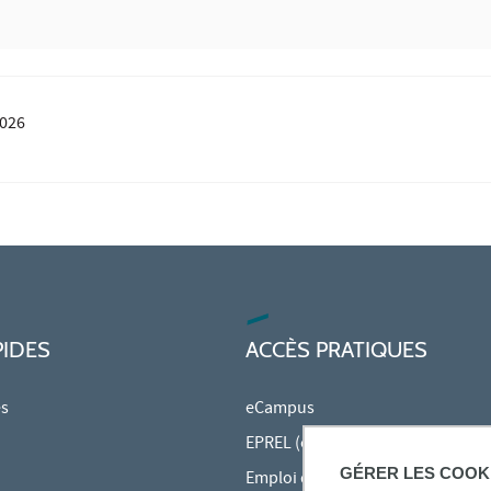
2026
PIDES
ACCÈS PRATIQUES
es
eCampus
EPREL (cours en ligne)
GÉRER LES COOK
Emploi du temps en ligne (ADE)