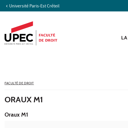
Université Paris-Est Créteil
Aller au contenu
Navigation
Accès directs
Recherche
LA
FACULTÉ DE DROIT
ORAUX M1
Oraux M1