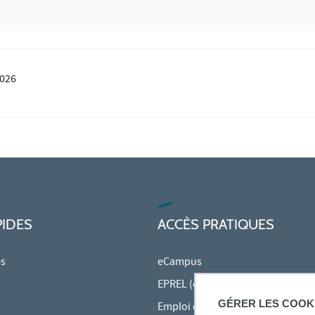
2026
PIDES
ACCÈS PRATIQUES
es
eCampus
EPREL (cours en ligne)
GÉRER LES COOK
Emploi du temps en ligne (ADE)