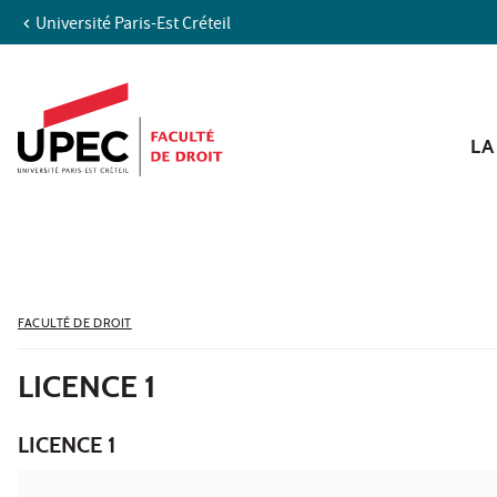
Université Paris-Est Créteil
Aller au contenu
Navigation
Accès directs
Recherche
LA
FACULTÉ DE DROIT
LICENCE 1
LICENCE 1