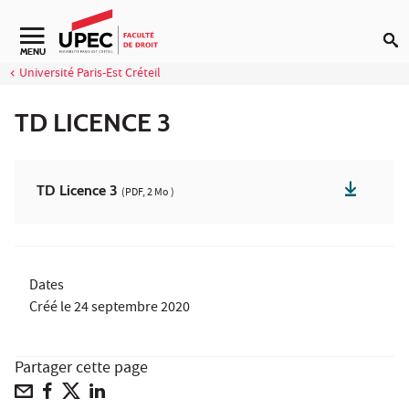
Aller au contenu
Navigation secondaire
MENU
Université Paris-Est Créteil
TD LICENCE 3
TD Licence 3
(PDF, 2 Mo )
Dates
Créé le
24 septembre 2020
Partager cette page