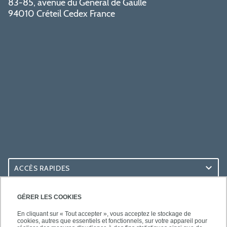
83-85, avenue du Général de Gaulle
94010 Créteil Cedex France
ACCÈS RAPIDES
ACCÈS PRATIQUES
GÉRER LES COOKIES
En cliquant sur « Tout accepter », vous acceptez le stockage de
cookies, autres que essentiels et fonctionnels, sur votre appareil pour