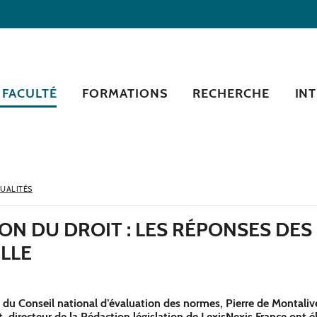
 FACULTÉ
FORMATIONS
RECHERCHE
IN
UALITÉS
ION DU DROIT : LES RÉPONSES DES
LLE
 du Conseil national d’évaluation des normes, Pierre de Montalivet
, directeur de la Rédaction législation de LexisNexis France ont é