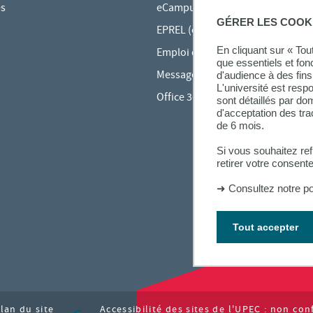
es
eCampus
GÉRER LES COOK
EPREL (cours en ligne)
En cliquant sur « To
Emploi du temps en ligne (ADE)
que essentiels et fon
Messagerie étudiante
d'audience à des fins 
L'université est resp
Office 365
sont détaillés par d
d'acceptation des tr
de 6 mois.
Si vous souhaitez re
retirer votre consent
➜
Consultez notre po
Tout accepter
lan du site
Accessibilité des sites de l'UPEC : non co