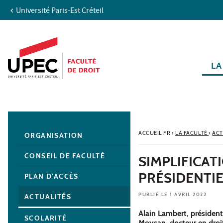
Université Paris-Est Créteil
Aller au contenu
Navigation
Accès directs
Recherche
Navigation secondaire
LA
ACCUEIL FR
›
LA FACULTÉ
›
ACT
ORGANISATION
CONSEIL DE FACULTÉ
SIMPLIFICAT
PRÉSIDENTIE
PLAN D'ACCÈS
PUBLIÉ LE 1 AVRIL 2022
ACTUALITÉS
Alain Lambert, président
SCOLARITÉ
Moysan, docteur en droit