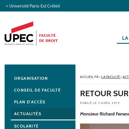
Université Paris-Est Créteil
Aller au contenu
Navigation
Accès directs
Recherche
Navigation secondaire
LA
ACCUEIL FR
›
LA FACULTÉ
›
ACT
ORGANISATION
CONSEIL DE FACULTÉ
RETOUR SUR
PLAN D'ACCÈS
PUBLIÉ LE 3 AVRIL 2019
ACTUALITÉS
Monsieur Richard Ferrand
SCOLARITÉ