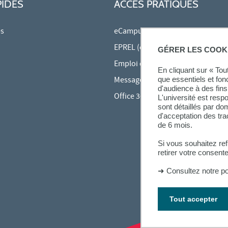
PIDES
ACCÈS PRATIQUES
es
eCampus
EPREL (cours en ligne)
GÉRER LES COOK
Emploi du temps en ligne (ADE)
En cliquant sur « To
Messagerie étudiante
que essentiels et fon
d'audience à des fins 
Office 365
L'université est resp
sont détaillés par d
d'acceptation des tr
de 6 mois.
Si vous souhaitez re
retirer votre consent
➜
Consultez notre po
Tout accepter