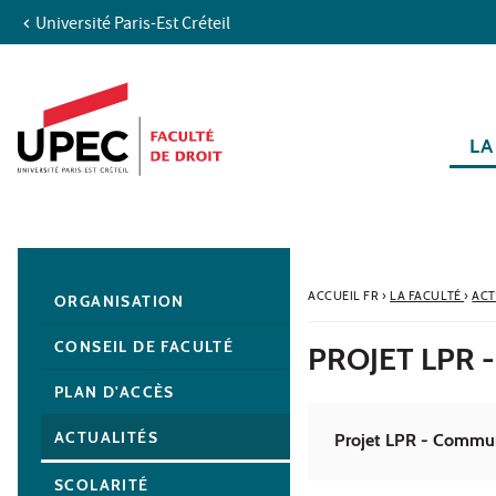
Université Paris-Est Créteil
Aller au contenu
Navigation
Accès directs
Recherche
Navigation secondaire
LA
ACCUEIL FR
›
LA FACULTÉ
›
ACT
ORGANISATION
CONSEIL DE FACULTÉ
PROJET LPR
PLAN D'ACCÈS
ACTUALITÉS
Projet LPR - Commun
SCOLARITÉ