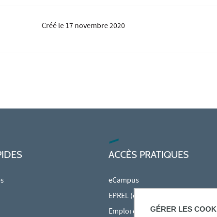
Créé le
17 novembre 2020
PIDES
ACCÈS PRATIQUES
es
eCampus
EPREL (cours en ligne)
GÉRER LES COOK
Emploi du temps en ligne (ADE)