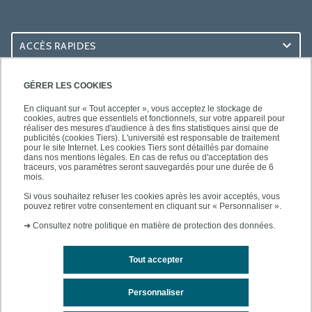
ACCÈS RAPIDES
ACCÈS PRATIQUES
GÉRER LES COOKIES
En cliquant sur « Tout accepter », vous acceptez le stockage de
cookies, autres que essentiels et fonctionnels, sur votre appareil pour
réaliser des mesures d'audience à des fins statistiques ainsi que de
publicités (cookies Tiers). L'université est responsable de traitement
pour le site Internet. Les cookies Tiers sont détaillés par domaine
SUIVEZ-NOUS
dans nos mentions légales. En cas de refus ou d'acceptation des
traceurs, vos paramètres seront sauvegardés pour une durée de 6
mois.
Si vous souhaitez refuser les cookies après les avoir acceptés, vous
pouvez retirer votre consentement en cliquant sur « Personnaliser ».
➜
Consultez notre politique en matière de protection des données.
Tout accepter
Mentions légales
Contacts
Plan d'accès
Personnaliser
Plan du site