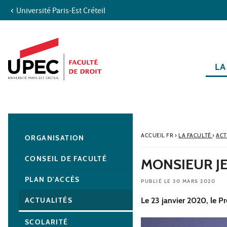
Université Paris-Est Créteil
Aller au contenu
Navigation
Accès directs
Recherche
Navigation secondaire
LA
ACCUEIL FR
›
LA FACULTÉ
›
ACT
ORGANISATION
CONSEIL DE FACULTÉ
MONSIEUR J
PLAN D'ACCÈS
PUBLIÉ LE 30 MARS 2020
ACTUALITÉS
Le 23 janvier 2020, le P
SCOLARITÉ