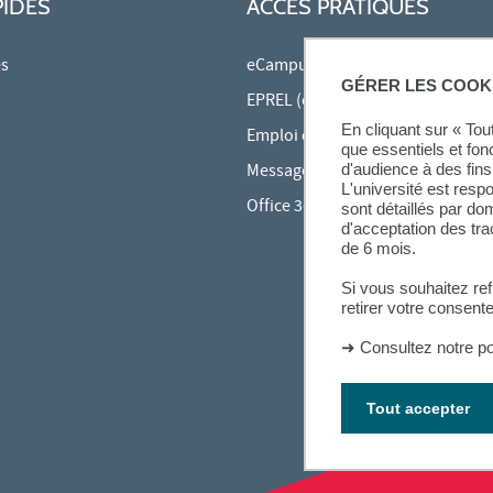
PIDES
ACCÈS PRATIQUES
es
eCampus
GÉRER LES COOK
EPREL (cours en ligne)
En cliquant sur « To
Emploi du temps en ligne (ADE)
que essentiels et fon
Messagerie étudiante
d'audience à des fins 
L'université est resp
Office 365
sont détaillés par d
d'acceptation des tr
de 6 mois.
Si vous souhaitez re
retirer votre consent
➜
Consultez notre po
Tout accepter