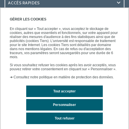
ACCÈS RAPIDES
ACCÈS PRATIQUES
GÉRER LES COOKIES
En cliquant sur « Tout accepter », vous acceptez le stockage de
cookies, autres que essentiels et fonctionnels, sur votre appareil pour
réaliser des mesures d'audience à des fins statistiques ainsi que de
publicités (cookies Tiers). L'université est responsable de traitement
pour le site Internet. Les cookies Tiers sont détaillés par domaine
SUIVEZ-NOUS
dans nos mentions légales. En cas de refus ou d'acceptation des
traceurs, vos paramètres seront sauvegardés pour une durée de 6
mois.
Si vous souhaitez refuser les cookies après les avoir acceptés, vous
pouvez retirer votre consentement en cliquant sur « Personnaliser ».
➜
Consultez notre politique en matière de protection des données.
Tout accepter
Mentions légales
Contacts
Plan d'accès
Personnaliser
Plan du site
Tout refuser
Accessibilité des sites de l'UPEC : non conforme