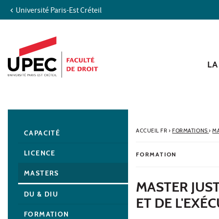
Université Paris-Est Créteil
Aller au contenu
Navigation
Accès directs
Recherche
Navigation secondaire
LA
ACCUEIL FR
›
FORMATIONS
›
M
CAPACITÉ
LICENCE
FORMATION
MASTERS
MASTER JUS
DU & DIU
ET DE L'EXÉ
FORMATION