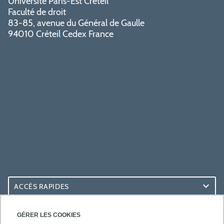
Université Paris-Est Créteil
Faculté de droit
83-85, avenue du Général de Gaulle
94010 Créteil Cedex France
ACCÈS RAPIDES
ACCÈS PRATIQUES
GÉRER LES COOKIES