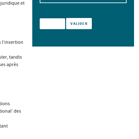
juridique et
 l’insertion
ter, tandis
ses après
tions
tional’ des
tant