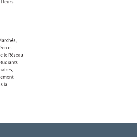
t leurs
Marchés,
éen et
e le Réseau
étudiants
naires,
ssement
s la