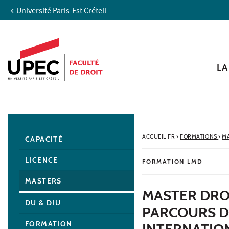
Université Paris-Est Créteil
Aller au contenu
Navigation
Accès directs
Recherche
Navigation secondaire
LA
ACCUEIL FR
›
FORMATIONS
›
M
CAPACITÉ
LICENCE
FORMATION LMD
MASTERS
MASTER DRO
DU & DIU
PARCOURS D
FORMATION
INTERNATIO