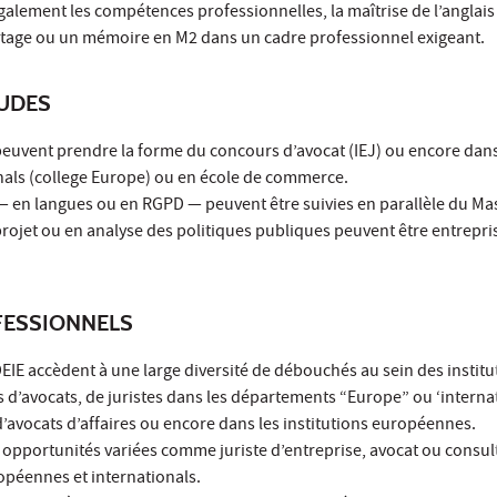
alement les compétences professionnelles, la maîtrise de l’anglais 
 stage ou un mémoire en M2 dans un cadre professionnel exigeant.
TUDES
euvent prendre la forme du concours d’avocat (IEJ) ou encore dans
nals (college Europe) ou en école de commerce.
s — en langues ou en RGPD — peuvent être suivies en parallèle du Mas
projet ou en analyse des politiques publiques peuvent être entrepri
ESSIONNELS
IE accèdent à une large diversité de débouchés au sein des institu
d’avocats, de juristes dans les départements “Europe” ou ‘interna
d’avocats d’affaires ou encore dans les institutions européennes.
s opportunités variées comme juriste d’entreprise, avocat ou consul
ropéennes et internationals.