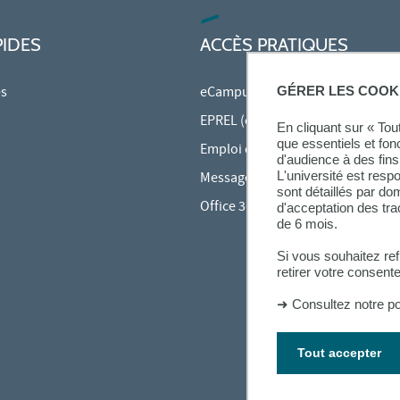
PIDES
ACCÈS PRATIQUES
es
eCampus
GÉRER LES COOK
EPREL (cours en ligne)
En cliquant sur « To
que essentiels et fon
Emploi du temps en ligne (ADE)
d'audience à des fins 
L'université est resp
Messagerie étudiante
sont détaillés par d
Office 365
d'acceptation des tr
de 6 mois.
Si vous souhaitez re
retirer votre consent
➜
Consultez notre po
Tout accepter