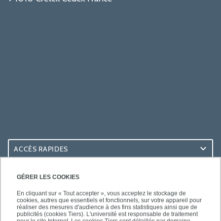
ACCÈS RAPIDES
ACCÈS PRATIQUES
GÉRER LES COOKIES
En cliquant sur « Tout accepter », vous acceptez le stockage de
cookies, autres que essentiels et fonctionnels, sur votre appareil pour
réaliser des mesures d'audience à des fins statistiques ainsi que de
publicités (cookies Tiers). L'université est responsable de traitement