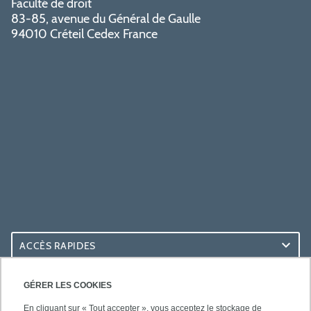
Faculté de droit
83-85, avenue du Général de Gaulle
94010 Créteil Cedex France
ACCÈS RAPIDES
ACCÈS PRATIQUES
GÉRER LES COOKIES
En cliquant sur « Tout accepter », vous acceptez le stockage de