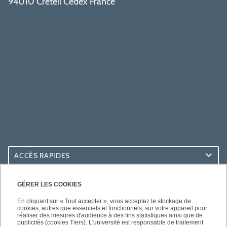
94010 Créteil Cedex France
ACCÈS RAPIDES
ACCÈS PRATIQUES
GÉRER LES COOKIES
En cliquant sur « Tout accepter », vous acceptez le stockage de
cookies, autres que essentiels et fonctionnels, sur votre appareil pour
réaliser des mesures d'audience à des fins statistiques ainsi que de
publicités (cookies Tiers). L'université est responsable de traitement