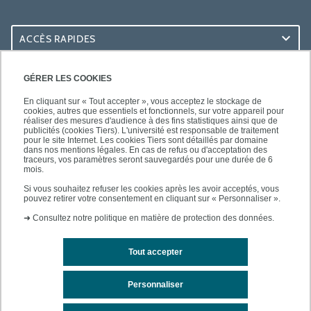
ACCÈS RAPIDES
ACCÈS PRATIQUES
GÉRER LES COOKIES
En cliquant sur « Tout accepter », vous acceptez le stockage de
cookies, autres que essentiels et fonctionnels, sur votre appareil pour
réaliser des mesures d'audience à des fins statistiques ainsi que de
publicités (cookies Tiers). L'université est responsable de traitement
pour le site Internet. Les cookies Tiers sont détaillés par domaine
SUIVEZ-NOUS
dans nos mentions légales. En cas de refus ou d'acceptation des
traceurs, vos paramètres seront sauvegardés pour une durée de 6
mois.
Si vous souhaitez refuser les cookies après les avoir acceptés, vous
pouvez retirer votre consentement en cliquant sur « Personnaliser ».
➜
Consultez notre politique en matière de protection des données.
Tout accepter
Mentions légales
Contacts
Plan d'accès
Personnaliser
Plan du site