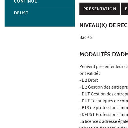
CONTINUE
PRÉSENTATION
E
DEUST
NIVEAU(X) DE RE
Bac + 2
MODALITÉS D'ADM
Peuvent présenter leur ca
ont validé :
- L 2 Droit
- L 2 Gestion des entrepri
- DUT Gestion des entrep
- DUT Techniques de com
- BTS de professions im
- DEUST Professions imm
La licence s’adresse éga