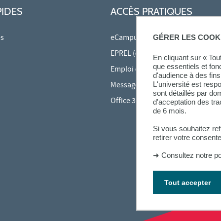
PIDES
ACCÈS PRATIQUES
es
eCampus
GÉRER LES COOK
EPREL (cours en ligne)
En cliquant sur « To
que essentiels et fon
Emploi du temps en ligne (ADE)
d'audience à des fins 
Messagerie étudiante
L'université est resp
sont détaillés par d
Office 365
d'acceptation des tr
de 6 mois.
Si vous souhaitez re
retirer votre consent
➜
Consultez notre po
Tout accepter