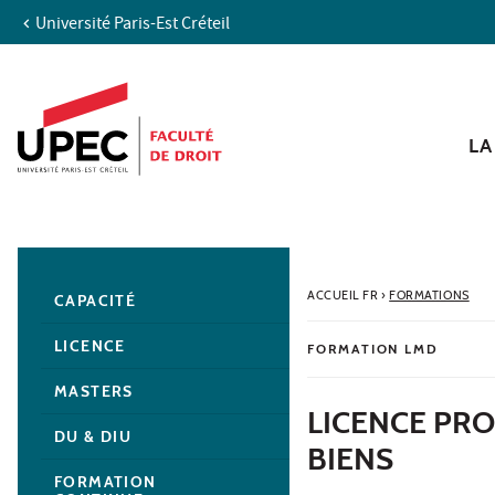
Université Paris-Est Créteil
Aller au contenu
Navigation
Accès directs
Recherche
Navigation secondaire
LA
ACCUEIL FR
›
FORMATIONS
CAPACITÉ
LICENCE
FORMATION LMD
MASTERS
LICENCE PR
DU & DIU
BIENS
FORMATION