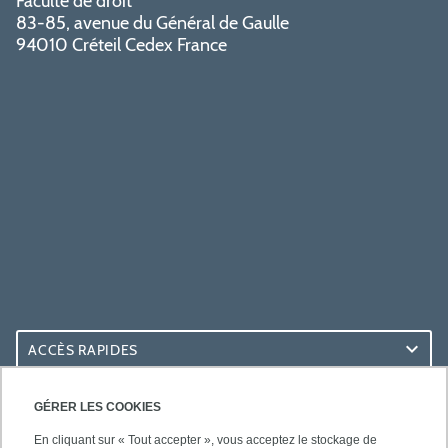
Faculté de droit
83-85, avenue du Général de Gaulle
94010 Créteil Cedex France
ACCÈS RAPIDES
ACCÈS PRATIQUES
GÉRER LES COOKIES
En cliquant sur « Tout accepter », vous acceptez le stockage de