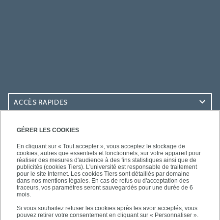
ACCÈS RAPIDES
ACCÈS PRATIQUES
GÉRER LES COOKIES
En cliquant sur « Tout accepter », vous acceptez le stockage de
cookies, autres que essentiels et fonctionnels, sur votre appareil pour
réaliser des mesures d'audience à des fins statistiques ainsi que de
publicités (cookies Tiers). L'université est responsable de traitement
pour le site Internet. Les cookies Tiers sont détaillés par domaine
SUIVEZ-NOUS
dans nos mentions légales. En cas de refus ou d'acceptation des
traceurs, vos paramètres seront sauvegardés pour une durée de 6
mois.
Si vous souhaitez refuser les cookies après les avoir acceptés, vous
pouvez retirer votre consentement en cliquant sur « Personnaliser ».