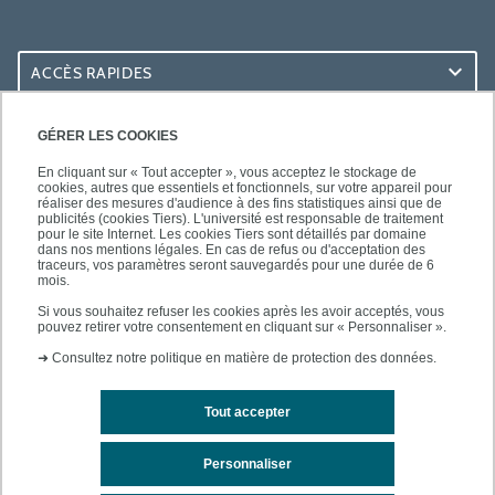
ACCÈS RAPIDES
ACCÈS PRATIQUES
GÉRER LES COOKIES
En cliquant sur « Tout accepter », vous acceptez le stockage de
cookies, autres que essentiels et fonctionnels, sur votre appareil pour
réaliser des mesures d'audience à des fins statistiques ainsi que de
publicités (cookies Tiers). L'université est responsable de traitement
pour le site Internet. Les cookies Tiers sont détaillés par domaine
SUIVEZ-NOUS
dans nos mentions légales. En cas de refus ou d'acceptation des
traceurs, vos paramètres seront sauvegardés pour une durée de 6
mois.
Si vous souhaitez refuser les cookies après les avoir acceptés, vous
pouvez retirer votre consentement en cliquant sur « Personnaliser ».
➜
Consultez notre politique en matière de protection des données.
Tout accepter
Mentions légales
Contacts
Plan d'accès
Personnaliser
Plan du site