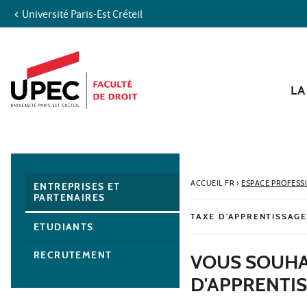
Université Paris-Est Créteil
Aller au contenu
Navigation
Accès directs
Recherche
Navigation secondaire
LA
ACCUEIL FR
›
ESPACE PROFES
ENTREPRISES ET
PARTENAIRES
TAXE D'APPRENTISSAGE
ETUDIANTS
RECRUTEMENT
VOUS SOUHA
D'APPRENTIS