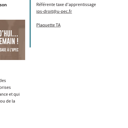
Référente taxe d'apprentissage
 son
ips-droit@u-pec.fr
Plaquette TA
 des
prises
ance et qui
ou de la