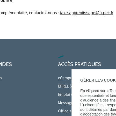
SOLTÉA
complémentaire, contactez-nous :
taxe-apprentissage@u-pec.fr
PIDES
ACCÈS PRATIQUES
es
eCampus
GÉRER LES COOK
EPREL (cours en ligne)
En cliquant sur « To
Emploi du temps en ligne (ADE)
que essentiels et fon
d'audience à des fins 
Messagerie étudiante
L'université est resp
sont détaillés par d
Office 365
d'acceptation des tr