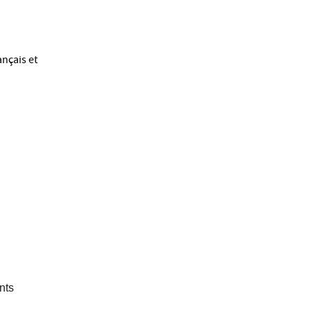
ançais et
nts