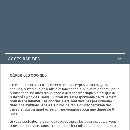
ACCÈS RAPIDES
ACCÈS PRATIQUES
GÉRER LES COOKIES
En cliquant sur « Tout accepter », vous acceptez le stockage de
cookies, autres que essentiels et fonctionnels, sur votre appareil pour
réaliser des mesures d'audience à des fins statistiques ainsi que de
publicités (cookies Tiers). L'université est responsable de traitement
pour le site Internet. Les cookies Tiers sont détaillés par domaine
SUIVEZ-NOUS
dans nos mentions légales. En cas de refus ou d'acceptation des
traceurs, vos paramètres seront sauvegardés pour une durée de 6
mois.
Si vous souhaitez refuser les cookies après les avoir acceptés, vous
pouvez retirer votre consentement en cliquant sur « Personnaliser ».