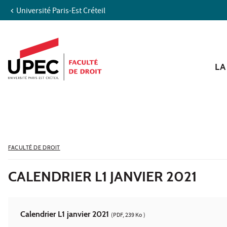
Université Paris-Est Créteil
Aller au contenu
Navigation
Accès directs
Recherche
LA
FACULTÉ DE DROIT
CALENDRIER L1 JANVIER 2021
Calendrier L1 janvier 2021
(PDF, 239 Ko )