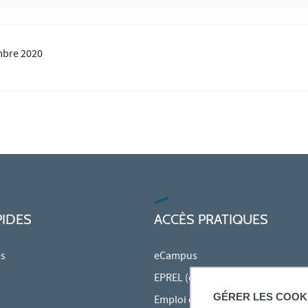
mbre 2020
PIDES
ACCÈS PRATIQUES
es
eCampus
EPREL (cours en ligne)
GÉRER LES COOK
Emploi du temps en ligne (ADE)